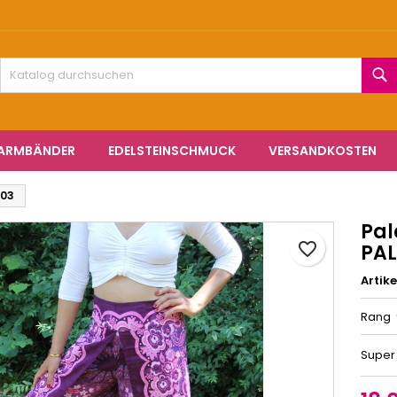
hre Wunschlisten
unschliste erstellen
nmelden
S
Neue Liste anlegen
e müssen angemeldet sein, um Artikel Ihrer Wunschliste hinzufü
me der Wunschliste
 können.
NARMBÄNDER
EDELSTEINSCHMUCK
VERSANDKOSTEN
Abbrechen
Anmelde
Abbrechen
Wunschliste erstelle
103
Pal
favorite_border
PAL
Artike
Rang
Super