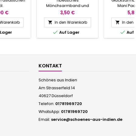
 asiatischen
Tibetisches
Glücksarmb
NMUSTER -
SCH
il.
Mönchsarmband und
Mani Pa
UE024
Glücksbringer.
00 €
3,50 €
5,8
 Warenkorb
In den Warenkorb
In den




 Lager
Auf Lager
Auf 
KONTAKT
Schönes aus Indien
Am Strasserfeld 14
40627 Düsseldorf
Telefon:
01781969720
WhatsApp:
01781969720
Email:
service@schoenes-aus-indien.de