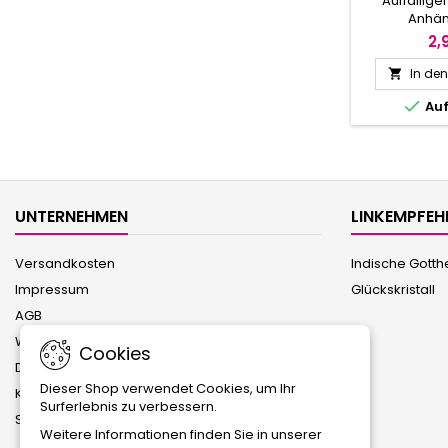
Auffällige
Anhän
Stoffp
2,
In de


Auf
UNTERNEHMEN
LINKEMPFE
Versandkosten
Indische Gotth
Impressum
Glückskristall
AGB
Widerrufsrecht
Cookies
Datenschutzerklärung
Dieser Shop verwendet Cookies, um Ihr
Kontakt
Surferlebnis zu verbessern.
Sitemap
Weitere Informationen finden Sie in unserer