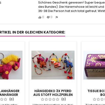
Schönes Geschenk gewesen! Super bequeme,
6
des Bundes). Die Haremshose ist leicht und
36-38 Die Person hat sich total gefreut. Wir
0
0
RTIKEL IN DER GLEICHEN KATEGORIE:
LANHÄNGER
HÄNGEDEKO 3X PFERD
TISSUE BO
ANHÄNGER
AUS STOFF HOLZPERLEN
BO
NGEDECO6124
105 CM -
KOSMETIKTÜ
(0)
(0)
HÄNGEDEKO5019
THAI