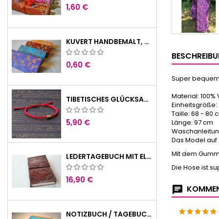
1,60 €
KUVERT HANDBEMALT, VERSCHIEDENE FARBEN
BESCHREIB
0,60 €
Super bequeme,
Material: 100%
TIBETISCHES GLÜCKSARMBAND KNOTENARMBAND BUDDHISMUS ROT / GOLD
Einheitsgröße:
Taille: 68 - 80
5,90 €
Länge: 97 cm
Waschanleitun
Das Model auf 
Mit dem Gummib
LEDERTAGEBUCH MIT ELEFANTEN MOTIV 23X14 CM
Die Hose ist s
16,90 €
KOMMEN
NOTIZBUCH / TAGEBUCH OM 18X12,5 CM