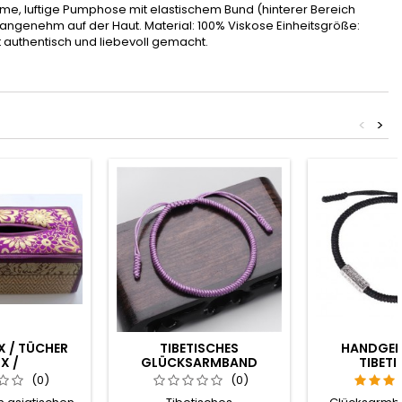
 luftige Pumphose mit elastischem Bund (hinterer Bereich
 angenehm auf der Haut. Material: 100% Viskose Einheitsgröße:
kt authentisch und liebevoll gemacht.
<
>
X / TÜCHER
TIBETISCHES
HANDGE
X /
GLÜCKSARMBAND
TIBETI
CHERBOX IM
FLIEDER HANDGEMACHT
GLÜCKSAR
(0)
(0)
-STIL
BUDDHISMUS
MANI PA