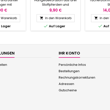
r und bunter
Hängedekoration aus drei
Tücherbox im
ELEFANTE
ger mit
Stoffpferden und
St
TISS
ferdchen.
Holzperlen.
90 €
9,90 €
14,
n Warenkorb
In den Warenkorb
In den




 Lager
Auf Lager
Auf
HLUNGEN
IHR KONTO
eiten
Persönliche Infos
Bestellungen
Rechnungskorrekturen
Adressen
Gutscheine