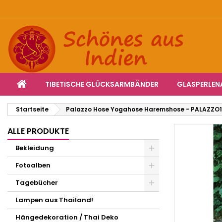
I
W
A
add_circle_outline
Si
Na
zu
STARTSEITE
TIBETISCHE GLÜCKSARMBÄNDER
GLASPERLE
Startseite
Palazzo Hose Yogahose Haremshose - PALAZZO
ALLE PRODUKTE
Bekleidung
Fotoalben
Tagebücher
Lampen aus Thailand!
Hängedekoration / Thai Deko