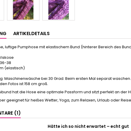
UNG
ARTIKELDETAILS
 luftige Pumphose mit elastischem Bund (hinterer Bereich des Bund
 Viskose
 36-38
 cm (elastisch)
g: Maschinenwäsche bei 30 Grad. Beim ersten Mal separat waschen.
den Fotos ist 158 cm groß.
und hat die Hose eine optimale Passform und sitzt perfekt an der Hü
uper geeignet für heißes Wetter, Yoga, zum Relaxen, Urlaub oder Reisen
TARE (1)
Hätte ich so nicht erwartet – echt gut