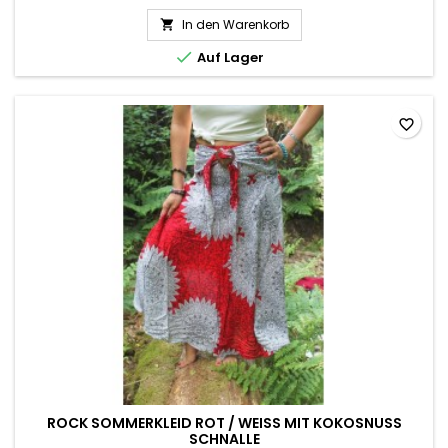
In den Warenkorb


Auf Lager
favorite_border
ROCK SOMMERKLEID ROT / WEISS MIT KOKOSNUSS S
CHNALLE