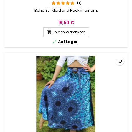
(1)
Boho Stil Kleid und Rock in einem.
19,50 €
In den Warenkorb


Auf Lager
favorite_border