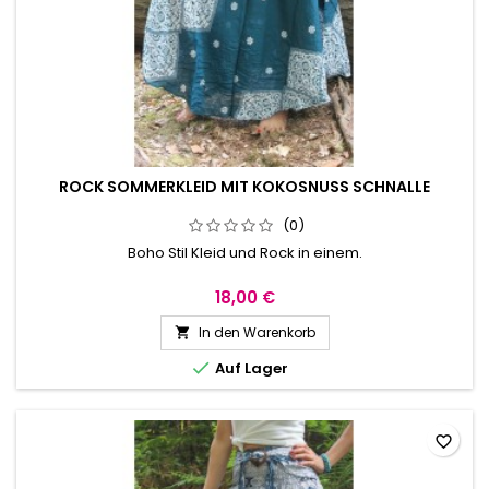
ROCK SOMMERKLEID MIT KOKOSNUSS SCHNALLE
(0)
Boho Stil Kleid und Rock in einem.
18,00 €
In den Warenkorb


Auf Lager
favorite_border