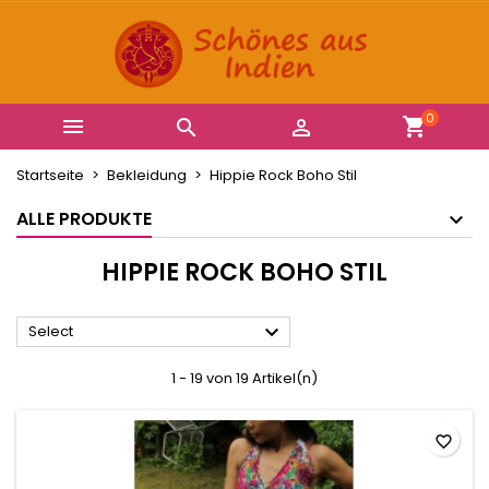
×
×
×
×
Ihre Wunschlisten
((modalTitle))
Wunschliste erstellen
Anmelden
Neue Liste anlegen
add_circle_outline
((confirmMessage))
Sie müssen angemeldet sein, um Artikel Ihrer
Name der Wunschliste
Wunschliste hinzufügen zu können.
0



((cancelText))
((modalDeleteText))
Startseite
Bekleidung
Hippie Rock Boho Stil
Abbrechen
Anmelden
Abbrechen
Wunschliste erstellen
ALLE PRODUKTE
HIPPIE ROCK BOHO STIL

Select
1 - 19 von 19 Artikel(n)
favorite_border