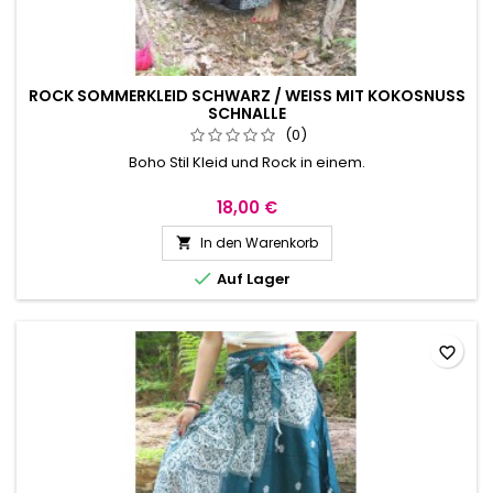
ROCK SOMMERKLEID SCHWARZ / WEISS MIT KOKOSNUSS S
CHNALLE
(0)
Boho Stil Kleid und Rock in einem.
18,00 €
In den Warenkorb


Auf Lager
favorite_border