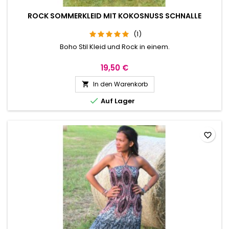
ROCK SOMMERKLEID MIT KOKOSNUSS SCHNALLE
(1)
Boho Stil Kleid und Rock in einem.
19,50 €
In den Warenkorb


Auf Lager
favorite_border