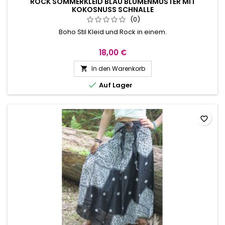
ROCK SOMMERKLEID BLAU BLUMENMUSTER MIT
KOKOSNUSS SCHNALLE
(0)
Boho Stil Kleid und Rock in einem.
18,00 €
In den Warenkorb


Auf Lager
favorite_border