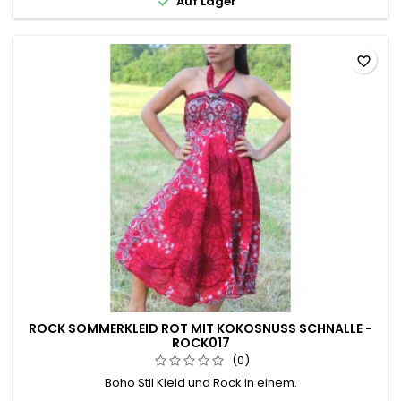

Auf Lager
favorite_border
ROCK SOMMERKLEID ROT MIT KOKOSNUSS SCHNALLE -
ROCK017
(0)
Boho Stil Kleid und Rock in einem.