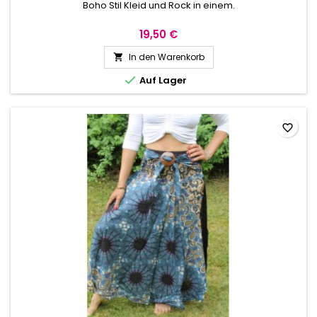
Boho Stil Kleid und Rock in einem.
19,50 €
In den Warenkorb


Auf Lager
favorite_border