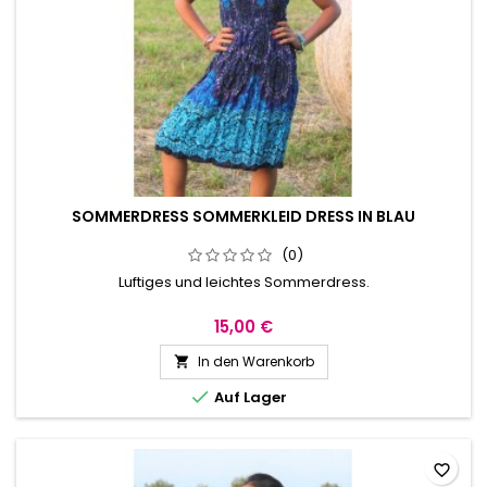
SOMMERDRESS SOMMERKLEID DRESS IN BLAU
(0)
Luftiges und leichtes Sommerdress.
15,00 €
In den Warenkorb


Auf Lager
favorite_border