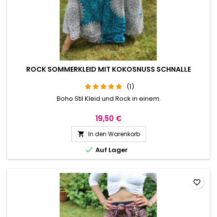
ROCK SOMMERKLEID MIT KOKOSNUSS SCHNALLE
(1)
Boho Stil Kleid und Rock in einem.
19,50 €
In den Warenkorb


Auf Lager
favorite_border