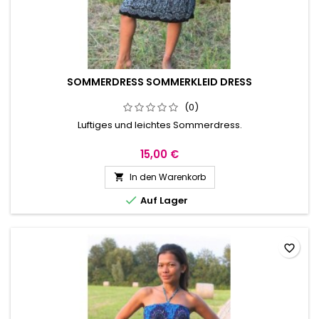
SOMMERDRESS SOMMERKLEID DRESS
(0)
Luftiges und leichtes Sommerdress.
15,00 €
In den Warenkorb


Auf Lager
favorite_border