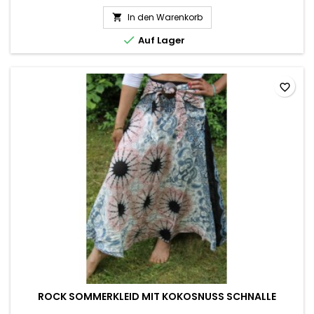
In den Warenkorb


Auf Lager
favorite_border
ROCK SOMMERKLEID MIT KOKOSNUSS SCHNALLE