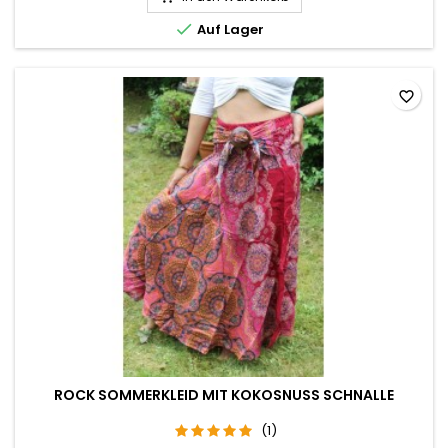

Auf Lager
favorite_border
ROCK SOMMERKLEID MIT KOKOSNUSS SCHNALLE
(1)