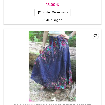
18,00 €
In den Warenkorb


Auf Lager
favorite_border