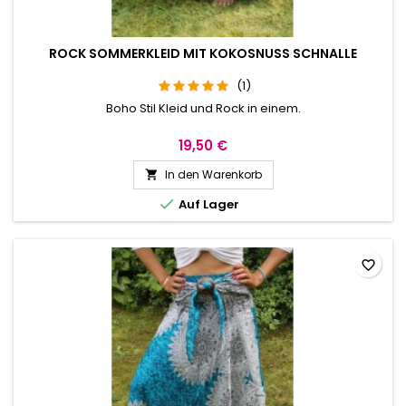
ROCK SOMMERKLEID MIT KOKOSNUSS SCHNALLE
(1)
Boho Stil Kleid und Rock in einem.
19,50 €
In den Warenkorb


Auf Lager
favorite_border