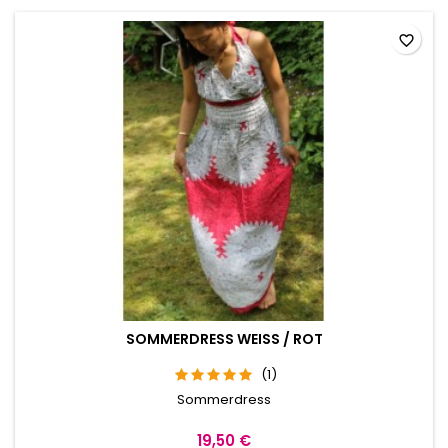
favorite_border
SOMMERDRESS WEISS / ROT
(1)
Sommerdress
19,50 €