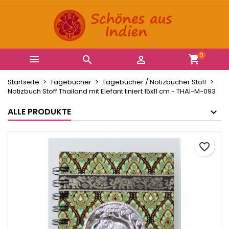
×
×
×
Ihre Wunschlisten
Wunschliste erstellen
Anmelden
Neue Liste anlegen
add_circle_outline
Sie müssen angemeldet sein, um Artikel Ihrer
Name der Wunschliste
Wunschliste hinzufügen zu können.
0



Startseite
Tagebücher
Tagebücher / Notizbücher Stoff
Abbrechen
Anmelden
Notizbuch Stoff Thailand mit Elefant liniert 15x11 cm - THAI-M-093
Abbrechen
Wunschliste erstellen
ALLE PRODUKTE
favorite_border