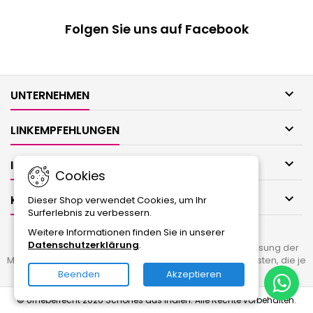
Folgen Sie uns auf Facebook

UNTERNEHMEN

LINKEMPFEHLUNGEN

IHR KONTO
Cookies

KONTAKT
Dieser Shop verwendet Cookies, um Ihr
Surferlebnis zu verbessern.
Weitere Informationen finden Sie in unserer
Datenschutzerklärung
.
Alle Preise verstehen sich als Endpreise, keine Ausweisung der
Mehrwertsteuer gemäß § 19 UStG, zuzüglich Versandkosten, die je
nach Zielland variieren können.
Beenden
Akzeptieren
© Urheberrecht 2026 Schönes aus Indien. Alle Rechte vorbehalten.