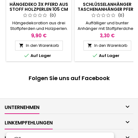
HÄNGEDEKO 3X PFERD AUS
SCHLÜSSELANHÄNGER
STOFF HOLZPERLEN 105 CM
TASCHENANHÄNGER PFERD
- HÄNGEDEKO5040
- HÄNGEDECO5546
(0)
(0)
Hängedekoration aus drei
Auffälliger und bunter
Stoffpferden und Holzperlen.
Anhänger mit Stoffpferdchen.
9,90 €
3,30 €
In den Warenkorb
In den Warenkorb




Auf Lager
Auf Lager
Folgen Sie uns auf Facebook

UNTERNEHMEN

LINKEMPFEHLUNGEN
