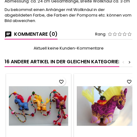
Abmessung: ca. 24 cm Gesamtlänge, Breite Wollknäul ca. 3 cm
Du bekommst einen Anhänger mit Wollknäul in der
abgebildeten Farbe, die Farben der Pompoms etc. können vom
Bild abweichen.
KOMMENTARE (0)
Rang
Aktuell keine Kunden-Kommentare
16 ANDERE ARTIKEL IN DER GLEICHEN KATEGORIE:
<
>
favorite_border
favorite_border