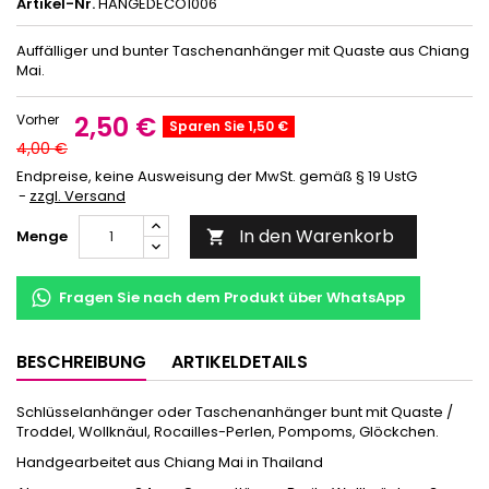
Artikel-Nr.
HÄNGEDECO1006
Auffälliger und bunter Taschenanhänger mit Quaste aus Chiang
Mai.
2,50 €
Vorher
Sparen Sie 1,50 €
4,00 €
Endpreise, keine Ausweisung der MwSt. gemäß § 19 UstG
zzgl. Versand
In den Warenkorb
Menge

Fragen Sie nach dem Produkt über WhatsApp
BESCHREIBUNG
ARTIKELDETAILS
Schlüsselanhänger oder Taschenanhänger bunt mit Quaste /
Troddel, Wollknäul, Rocailles-Perlen, Pompoms, Glöckchen.
Handgearbeitet aus Chiang Mai in Thailand